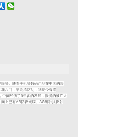
护膜等。随着手机等数码产品在中国的普
五花八门，早高清防刮，到现今香港
材质，中间经历了5年多的发展，慢慢的被广大
面上已有AR防反光膜、AG磨砂抗反射