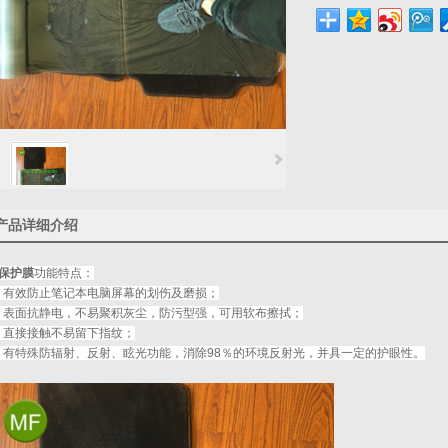
产品详细介绍
e保护膜
功能特点：
、有效防止笔记本电脑屏幕的划伤及磨损；
、表面抗静电，不易聚积灰尘，防污型强，可用软布擦拭；
、直接接触不易留下指纹；
、有特殊防辐射、反射、眩光功能，消除98％的环境反射光，并具一定的护眼性。